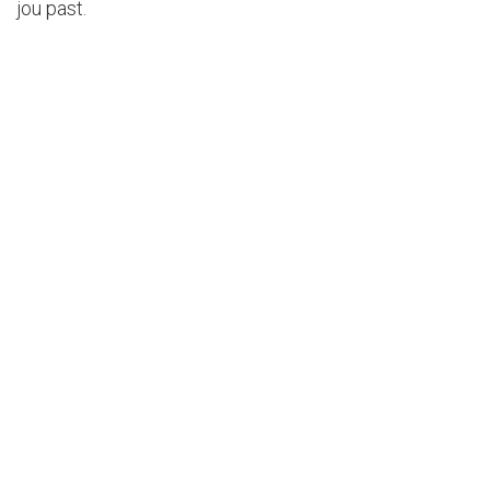
jou past.
Endometriose
Maagverkleining