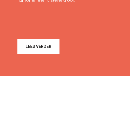
humor en een luisterend oor.
LEES VERDER