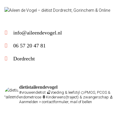
info@aileendevogel.nl
06 57 20 47 81
Dordrecht
dietistaileendevogel
#vrouwendiëtist
🍒Voeding & leefstijl
🍊PMOS, PCOS &
endometriose
🍍Kinderwens(traject) & zwangerschap
🍐
Aanmelden > contactformulier, mail of bellen