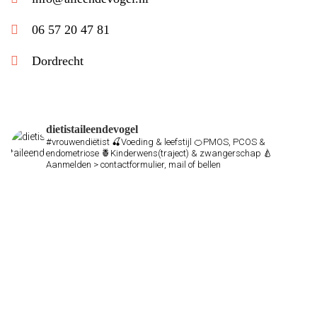
06 57 20 47 81
Dordrecht
dietistaileendevogel
#vrouwendiëtist
🍒Voeding & leefstijl
🍊PMOS, PCOS &
endometriose
🍍Kinderwens(traject) & zwangerschap
🍐
Aanmelden > contactformulier, mail of bellen